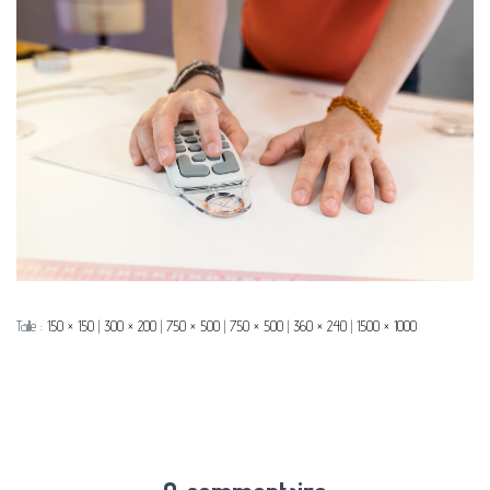
Taille :
150 × 150
|
300 × 200
|
750 × 500
|
750 × 500
|
360 × 240
|
1500 × 1000