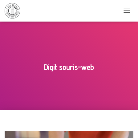
D
É
P
L
I
E
R
L
A
Digit souris-web
N
A
V
I
G
A
T
I
O
N