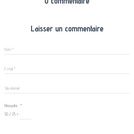
0 commentaire
Laisser un commentaire
Nom
*
E-mail
*
Site internet
Résoudre :
*
50 ⁄ 25 =