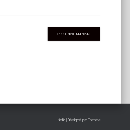
Hestia | Développé par
ThemeIsle