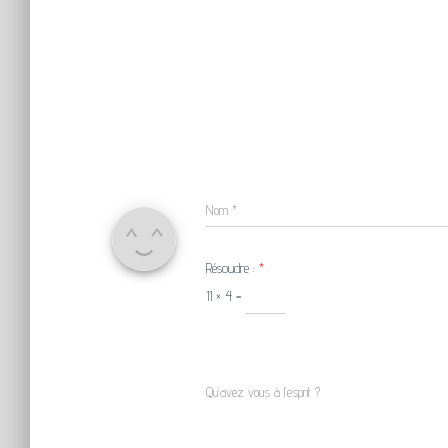
Nom
*
Résoudre :
*
11 × 4 =
Qu’avez vous à l’esprit ?