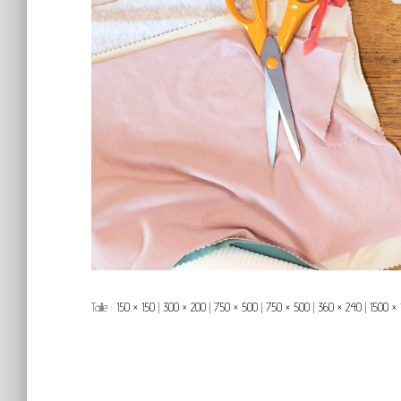
Taille :
150 × 150
|
300 × 200
|
750 × 500
|
750 × 500
|
360 × 240
|
1500 × 